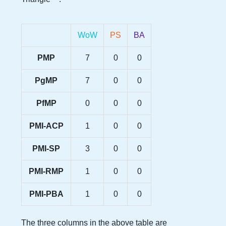
WoW
PS
BA
PMP
7
0
0
PgMP
7
0
0
PfMP
0
0
0
PMI-ACP
1
0
0
PMI-SP
3
0
0
PMI-RMP
1
0
0
PMI-PBA
1
0
0
The three columns in the above table are