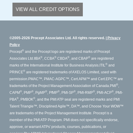
VIEW ALL CREDIT OPTIONS
©2005-2026 Procept Associates Ltd. All rights reserved.
Privacy
Policy
®
Procept
and the Procept logo are registered marks of Procept
®
®
®
®
Associates Ltd.
IIBA
, CCBA
CBDA
, and CBAP
are registered
®
marks of the International Institute for Business Analysis.
ITIL
and
®
PRINCE
are registered trademarks of AXELOS Limited, used with
permission.
PMAC™, PMAC-AGPC™, Cert.APM™ and Cert.EPC™ are
®
trademarks of the Project Management Association of Canada.
PMI
,
®
®
®
®
®
®
®
CAPM
, PMP
, PgMP
, PfMP
, PMI-SP
, PMI-RMP
, PMI-ACP
, PMI-
®
®
PBA
, PMBOK
, and the PMI ATP seal are registered marks and PMI
Talent Triangle™, Disciplined Agile™, DA™, and Choose Your WOW™
are trademarks of the Project Management Institute. Procept is a
member of the PMI ATP Program. PMI does not specifically endorse,
approve, or warrant ATPs' products, courses, publications, or