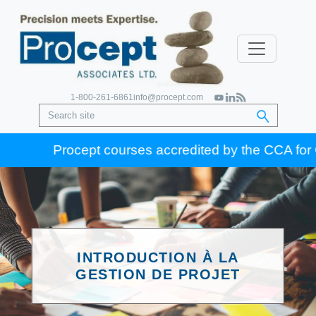
1-800-261-6861
info@procept.com
Procept courses accredited by the CCA for Gold 
INTRODUCTION À LA
GESTION DE PROJET