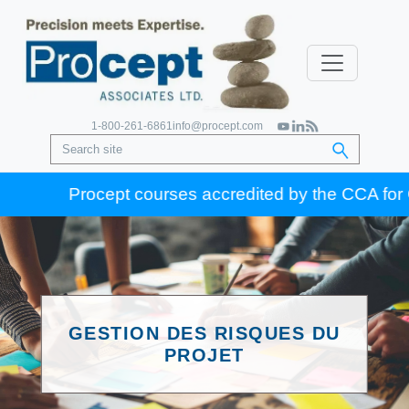
1-800-261-6861
info@procept.com
Procept courses accredited by the CCA for Gold 
GESTION DES RISQUES DU
PROJET