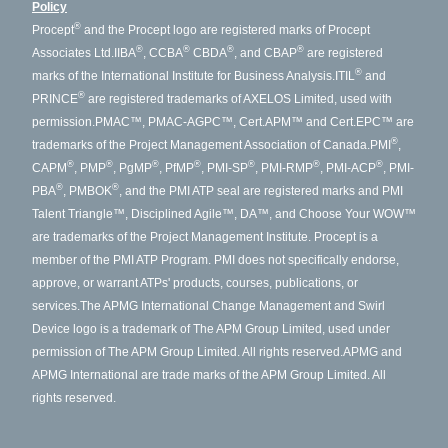
Policy
®
Procept
and the Procept logo are registered marks of Procept
®
®
®
®
Associates Ltd.
IIBA
, CCBA
CBDA
, and CBAP
are registered
®
marks of the International Institute for Business Analysis.
ITIL
and
®
PRINCE
are registered trademarks of AXELOS Limited, used with
permission.
PMAC™, PMAC-AGPC™, Cert.APM™ and Cert.EPC™ are
®
trademarks of the Project Management Association of Canada.
PMI
,
®
®
®
®
®
®
®
CAPM
, PMP
, PgMP
, PfMP
, PMI-SP
, PMI-RMP
, PMI-ACP
, PMI-
®
®
PBA
, PMBOK
, and the PMI ATP seal are registered marks and PMI
Talent Triangle™, Disciplined Agile™, DA™, and Choose Your WOW™
are trademarks of the Project Management Institute. Procept is a
member of the PMI ATP Program. PMI does not specifically endorse,
approve, or warrant ATPs' products, courses, publications, or
services.
The APMG International Change Management and Swirl
Device logo is a trademark of The APM Group Limited, used under
permission of The APM Group Limited. All rights reserved.
APMG and
APMG International are trade marks of the APM Group Limited. All
rights reserved.